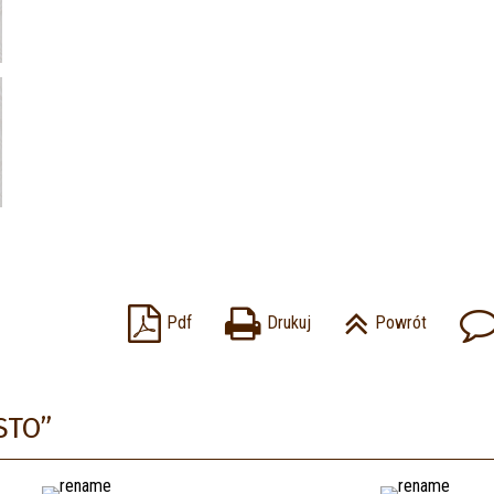
Pdf
Drukuj
Powrót
STO”