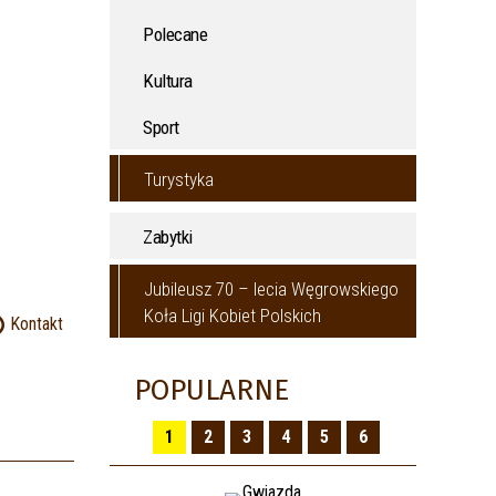
Polecane
Kultura
Sport
Turystyka
Zabytki
Jubileusz 70 – lecia Węgrowskiego
Koła Ligi Kobiet Polskich
Kontakt
POPULARNE
1
2
3
4
5
6