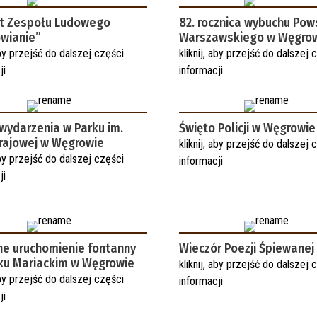
t Zespołu Ludowego
82. rocznica wybuchu Pow
wianie”
Warszawskiego w Węgro
 aby przejść do dalszej części
kliknij, aby przejść do dalszej 
ji
informacji
 wydarzenia w Parku im.
Święto Policji w Węgrowie
Krajowej w Węgrowie
kliknij, aby przejść do dalszej 
 aby przejść do dalszej części
informacji
ji
lne uruchomienie fontanny
Wieczór Poezji Śpiewanej
ku Mariackim w Węgrowie
kliknij, aby przejść do dalszej 
 aby przejść do dalszej części
informacji
ji