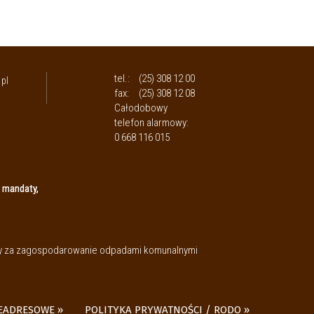
tel.:
(25) 308 12 00
pl
fax:
(25) 308 12 08
Całodobowy
telefon alarmowy:
0 668 116 015
 mandaty,
aty za zagospodarowanie odpadami komunalnymi
LEADRESOWE
POLITYKA PRYWATNOŚCI / RODO