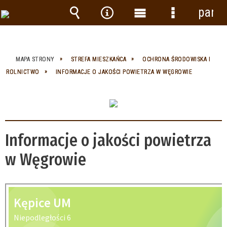
panel
Wyszukiwarka
Narzędzia
Menu
Menu
główne
szczegółow
MAPA STRONY
STREFA MIESZKAŃCA
OCHRONA ŚRODOWISKA I
ROLNICTWO
INFORMACJE O JAKOŚCI POWIETRZA W WĘGROWIE
Informacje o jakości powietrza
w Węgrowie