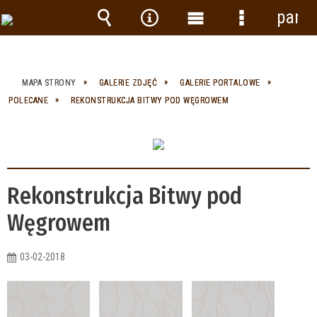
panel
Wyszukiwarka
Narzędzia
Menu
Menu
główne
szczegółow
MAPA STRONY
GALERIE ZDJĘĆ
GALERIE PORTALOWE
POLECANE
REKONSTRUKCJA BITWY POD WĘGROWEM
Rekonstrukcja Bitwy pod
Węgrowem
03-02-2018