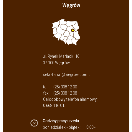
Węgrów
ul. Rynek Mariacki 16
07-100 Węgrów
sekretariat@wegrow.com.pl
tel.:
(25) 308 12 00
fax:
(25) 308 12 08
Całodobowy telefon alarmowy:
0 668 116 015
Godziny pracy urzędu:
poniedziałek - piątek:
8:00 -