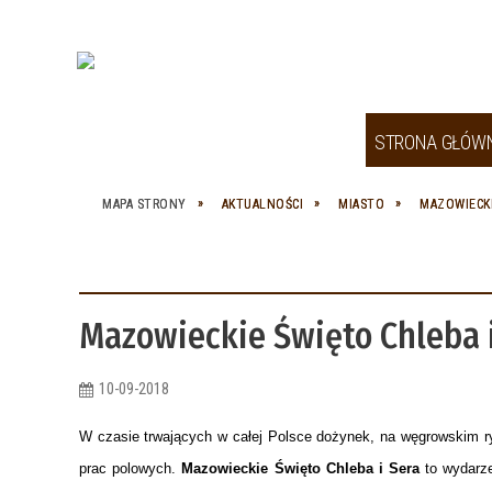
STRONA GŁÓW
NASZE MIASTO
SPRAWY SPOŁECZNE
GOSPODARKA
INFORMACJA TURYSTYCZNA
PARAFIE
MAPA STRONY
AKTUALNOŚCI
MIASTO
MAZOWIECKI
SAMORZĄD
SPÓŁKI MIEJSKIE
INWESTYCJE
ATRAKCJE TURYSTYCZNE
URZĘDY, SŁUŻBY, INSPEKCJE,
STRAŻE
MULTIMEDIA
ORGANIZACJE POZARZĄDOWE
DOKUMENTY STRATEGICZNE
TYLKO W WĘGROWIE
HOTELE
Mazowieckie Święto Chleba i
DO POBRANIA
KULTURA
ZAGOSPODAROWANIE
KOLOROWANKA DLA DZIECI
PRZESTRZENNE
RESTAURACJE, KAWIARNIE,
SPORT
DOLINA LIWCA - PORTAL
PIZZERIE, BARY
10-09-2018
WEGROWLIWIEC.PL
OŚWIATA
ZDROWIE
W czasie trwających w całej Polsce dożynek, na węgrowskim r
PROJEKTY
prac polowych.
Mazowieckie Święto Chleba i Sera
to wydarze
PRZYDATNE INFO