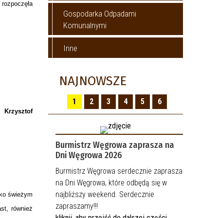
 rozpoczęła
Gospodarka Odpadami
Komunalnymi
Inne
NAJNOWSZE
1
2
3
4
5
6
 -
Krzysztof
Burmistrz Węgrowa zaprasza na
Dni Węgrowa 2026
Burmistrz Węgrowa serdecznie zaprasza
na Dni Węgrowa, które odbędą się w
najbliższy weekend. Serdecznie
lko świeżym
zapraszamy!!!
st, również
kliknij, aby przejść do dalszej części