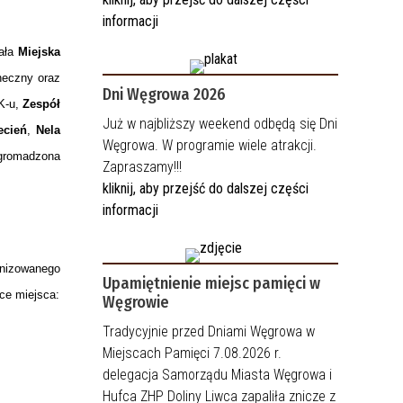
informacji
rała
Miejska
neczny oraz
Dni Węgrowa 2026
K-u,
Zespół
Już w najbliższy weekend odbędą się Dni
ecień
,
Nela
Węgrowa. W programie wiele atrakcji.
zgromadzona
Zapraszamy!!!
kliknij, aby przejść do dalszej części
informacji
nizowanego
Upamiętnienie miejsc pamięci w
ce miejsca:
Węgrowie
Tradycyjnie przed Dniami Węgrowa w
Miejscach Pamięci 7.08.2026 r.
delegacja Samorządu Miasta Węgrowa i
Hufca ZHP Doliny Liwca zapaliła znicze z