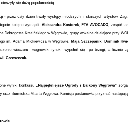
 cieszyły się dużą popularnością.
cji - przez cały dzień trwały występy młodszych i starszych artystów. Zag
ępnie kolejno wystąpili:
Aleksandra Kosiorek
,
FTA AVOCADO
, zespół ta
ana Dobrogosta Krasińskiego w Węgrowie, grupy wokalne działające przy WO
ego im. Adama Mickiewicza w Węgrowie,
Maja Szczepanik
,
Dominik Kwi
czenie wieczoru węgrowski rynek wypełnił się po brzegi, a licznie 
wii Grzeszczak.
zone wyniki konkursu
„Najpiękniejsze Ogrody i Balkony Węgrowa”
zorga
ry oraz Burmistrza Miasta Węgrowa. Komisja postanowiła przyznać następują
growie