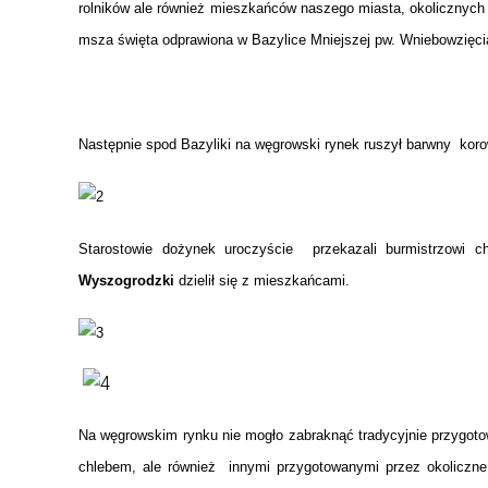
rolników ale również mieszkańców naszego miasta, okolicznych
WZORY FORMULARZY I WNIOSKÓW
MEDIA LOKALNE
msza święta odprawiona w Bazylice Mniejszej pw. Wniebowzię
OCHRONA ŚRODOWISKA I
DYŻURY LEŚNIKA
ROLNICTWO
STACJE DLA POJAZDÓW
PODATKI I OPŁATY LOKALNE
ELEKTRYCZNYCH
Następnie spod Bazyliki na węgrowski rynek ruszył barwny kor
BAZA NAZW ULIC I PLACÓW
NIEODPŁATNA POMOC PRAWNA
Starostowie dożynek uroczyście przekazali burmistrzow
Wyszogrodzki
dzielił się z mieszkańcami.
Na węgrowskim rynku nie mogło zabraknąć tradycyjnie przygot
chlebem, ale również innymi przygotowanymi przez okoliczne