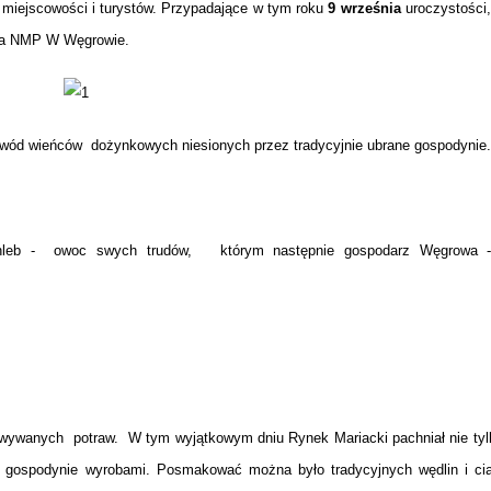
 miejscowości i turystów. Przypadające w tym roku
9 września
uroczystości,
cia NMP W Węgrowie.
owód wieńców dożynkowych niesionych przez tradycyjnie ubrane gospodynie.
i chleb - owoc swych trudów, którym następnie gospodarz Węgrowa
owywanych potraw. W tym wyjątkowym dniu Rynek Mariacki pachniał nie ty
 gospodynie wyrobami. Posmakować można było tradycyjnych wędlin i cia