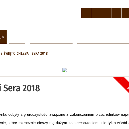
NA
MIASTO
STREFA MIESZKAŃCA
GOSPODARKA I INWESTYC
E ŚWIĘTO CHLEBA I SERA 2018
Miasto
Strefa Mieszkańca
Gospodarka i Inwestycje
Turystyka
Informator
kliknij, aby przejść do dalszej częś
kliknij, aby przejść do dalszej częś
kliknij, aby przejść do dalszej częś
kliknij, aby przejść do dalszej częś
kliknij, aby przejść do dalszej częś
 Sera 2018
A
ynku odbyły się uroczystości związane z zakończeniem przez rolników najw
nie, które rokrocznie cieszy się dużym zainteresowaniem, nie tylko wśród 