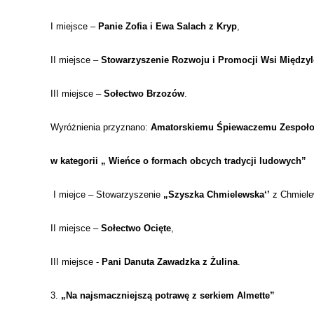
I miejsce –
Panie Zofia i Ewa Salach z Kryp
,
II miejsce –
Stowarzyszenie Rozwoju i Promocji Wsi Międzyl
III miejsce –
Sołectwo Brzozów
.
Wyróżnienia przyznano:
Amatorskiemu Śpiewaczemu Zespoło
w kategorii „ Wieńce o formach obcych tradycji ludowych”
I miejce – Stowarzyszenie
„Szyszka Chmielewska‘’
z Chmiele
II miejsce –
Sołectwo Ocięte
,
III miejsce -
Pani Danuta Zawadzka z Żulina
.
3.
„Na najsmaczniejszą potrawę z serkiem Almette”