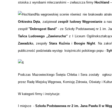
stoiska z wyrobami mleczarskimi – zwłaszcza firmy
Hochland
–
Na węgrowskiej scenie również nie brakowało atrak
Orkiestra Dęta
, zaśpiewał
zespół ludowy Węgrowianie
a nast
zespół
"Dobrogost Band"
- ze Szkoły Podstawowej nr 1 im. J
Tańca Ludowego „Zawierucha‘’
z I Liceum Ogólnokształcąc
Zawadzk
a, zespoły
Stara Kuźnia
i
Boogie Night
. Na zakoń
publiczność podziwiała występ księżniczki polskiego popu -
Syl
Podczas Mazowieckiego Święta Chleba i Sera zostały ogłos
przez Radę Miejską Węgrowa, Komisję Zdrowia, Oświaty i Kultu
W kategorii firmy i instytucje:
I miejsce -
Szkoła Podstawowa nr 2 im. Jana Pawła II w Wę