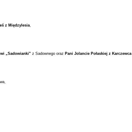
eś z Międzylesia
,
wi „Sadowianki”
z Sadownego oraz
Pani Jolancie Połaskiej z Karczewca
wa,