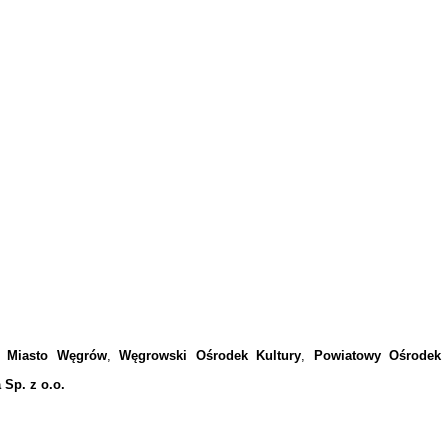
:
Miasto Węgrów
,
Węgrowski Ośrodek Kultury
,
Powiatowy Ośrodek
 Sp. z o.o.