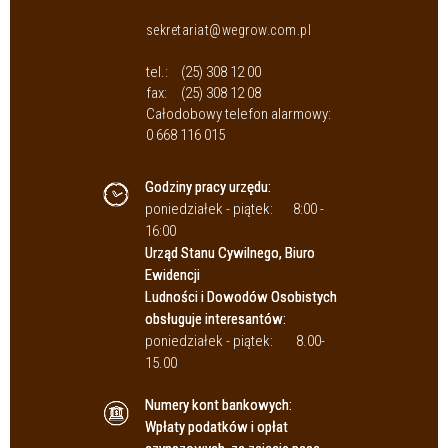
sekretariat@wegrow.com.pl
tel.:
(25) 308 12 00
fax:
(25) 308 12 08
Całodobowy telefon alarmowy:
0 668 116 015
Godziny pracy urzędu:
poniedziałek - piątek:
8:00 -
16:00
Urząd Stanu Cywilnego, Biuro
Ewidencji
Ludności i Dowodów Osobistych
obsługuje interesantów:
poniedziałek - piątek:
8.00-
15.00
Numery kont bankowych:
Wpłaty podatków i opłat