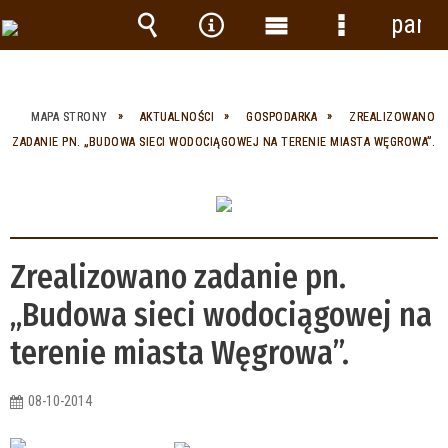
panel
Wyszukiwarka
Narzędzia
Menu
Menu
główne
szczegółow
MAPA STRONY
AKTUALNOŚCI
GOSPODARKA
ZREALIZOWANO
ZADANIE PN. „BUDOWA SIECI WODOCIĄGOWEJ NA TERENIE MIASTA WĘGROWA”.
Zrealizowano zadanie pn.
„Budowa sieci wodociągowej na
terenie miasta Węgrowa”.
08-10-2014