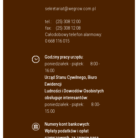
sekretariat@wegrow.com.pl
tel.:
(25) 308 12 00
fax:
(25) 308 12 08
Całodobowy telefon alarmowy:
0 668 116 015
Godziny pracy urzędu:
poniedziałek - piątek:
8:00 -
16:00
Urząd Stanu Cywilnego, Biuro
Ewidencji
Ludności i Dowodów Osobistych
obsługuje interesantów:
poniedziałek - piątek:
8.00-
15.00
Numery kont bankowych:
Wpłaty podatków i opłat
czynszowych, za zajęcie pasa