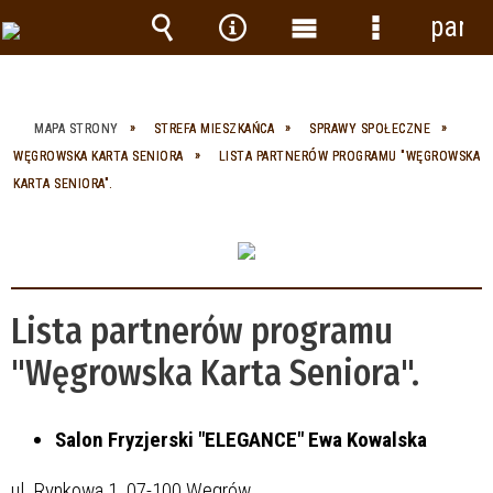
panel
Wyszukiwarka
Narzędzia
Menu
Menu
główne
szczegółow
MAPA STRONY
STREFA MIESZKAŃCA
SPRAWY SPOŁECZNE
WĘGROWSKA KARTA SENIORA
LISTA PARTNERÓW PROGRAMU "WĘGROWSKA
KARTA SENIORA".
Lista partnerów programu
"Węgrowska Karta Seniora".
Salon Fryzjerski "ELEGANCE" Ewa Kowalska
ul. Rynkowa 1, 07-100 Węgrów