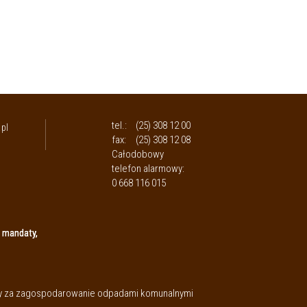
tel.:
(25) 308 12 00
pl
fax:
(25) 308 12 08
Całodobowy
telefon alarmowy:
0 668 116 015
 mandaty,
aty za zagospodarowanie odpadami komunalnymi