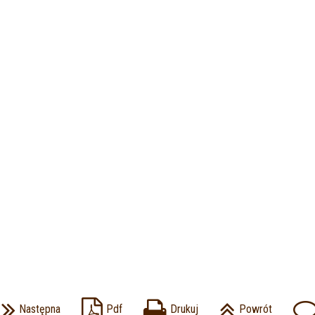
Następna
Pdf
Drukuj
Powrót