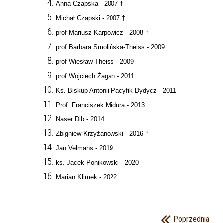
Anna Czapska - 2007 †
WZORY FORMULARZY I WNIOSKÓW
MEDIA LOKALNE
Michał Czapski - 2007 †
OCHRONA ŚRODOWISKA I
DYŻURY LEŚNIKA
prof Mariusz Karpowicz - 2008 †
ROLNICTWO
prof Barbara Smolińska-Theiss - 2009
STACJE DLA POJAZDÓW
PODATKI I OPŁATY LOKALNE
prof Wiesław Theiss - 2009
ELEKTRYCZNYCH
prof Wojciech Żagan - 2011
BAZA NAZW ULIC I PLACÓW
NIEODPŁATNA POMOC PRAWNA
Ks. Biskup Antonii Pacyfik Dydycz - 2011
Prof. Franciszek Midura - 2013
Naser Dib - 2014
Zbigniew Krzyżanowski - 2016 †
Jan Velmans - 2019
ks. Jacek Ponikowski - 2020
Marian Klimek - 2022
Poprzednia