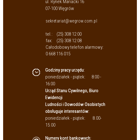
ul. Rynek Mariacki 16
07-100 Węgrów
sekretariat@wegrow.com.pl
tel.:
(25) 308 12 00
fax:
(25) 308 12 08
Całodobowy telefon alarmowy:
0 668 116 015
Godziny pracy urzędu:
poniedziałek - piątek:
8:00 -
16:00
Urząd Stanu Cywilnego, Biuro
Ewidencji
Ludności i Dowodów Osobistych
obsługuje interesantów:
poniedziałek - piątek:
8.00-
15.00
Numery kont bankowych: