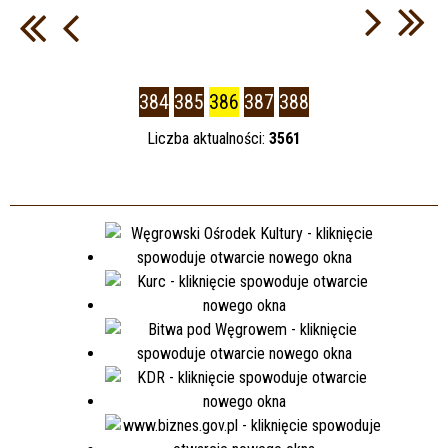
384
385
386
387
388
Liczba aktualności:
3561