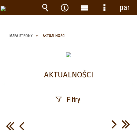
panel
Wyszukiwarka
Narzędzia
Menu
Menu
główne
szczegółow
MAPA STRONY
AKTUALNOŚCI
AKTUALNOŚCI
Filtry
Szukana fraza