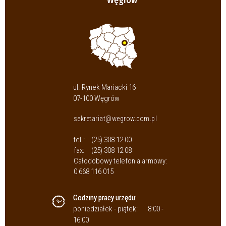
Węgrów
ul. Rynek Mariacki 16
07-100 Węgrów
sekretariat@wegrow.com.pl
tel.:
(25) 308 12 00
fax:
(25) 308 12 08
Całodobowy telefon alarmowy:
0 668 116 015
Godziny pracy urzędu:
poniedziałek - piątek:
8:00 -
16:00