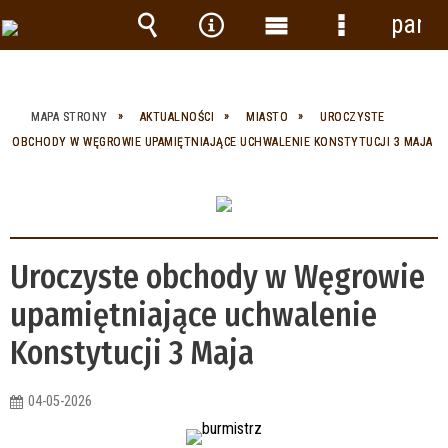
panel
Wyszukiwarka
Narzędzia
Menu
Menu
główne
szczegółow
MAPA STRONY
AKTUALNOŚCI
MIASTO
UROCZYSTE
OBCHODY W WĘGROWIE UPAMIĘTNIAJĄCE UCHWALENIE KONSTYTUCJI 3 MAJA
Uroczyste obchody w Węgrowie
upamiętniające uchwalenie
Konstytucji 3 Maja
04-05-2026